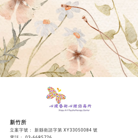
新竹所
新縣衛諮字第 XY33050084 號
03-6685726