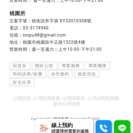
週一至週六：上午10:00-下午21:00
桃園所
立案字號：桃衛諮所字第 XY32010308號
電話：03-3174940
信箱：xinpu48@gmail.com
地址：桃園市桃園區中正路1322號4樓
營業時間：週一至週六：上午10:00-下午21:00
回首頁
關於心璞
專業服務
專業團隊
預約諮商/收費
合作邀約
最新消息
好文分享
心理諮商
心理諮商推薦
心理諮商所
心理諮商所推薦
新竹心理諮商
Designed by
揚京快客
Copyright © 2026
..
累積人氣: 461668
線上預約
請選擇您需要的服務